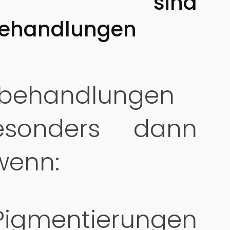
n sind
behandlungen
rbehandlungen
esonders dann
 wenn:
igmentierungen