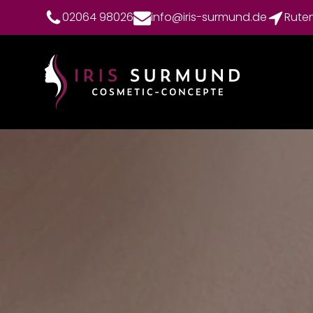
02064 98026
info@iris-surmund.de
Rute