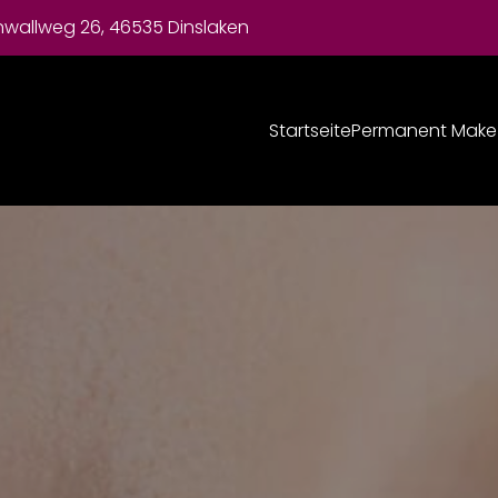
nwallweg 26, 46535 Dinslaken
Startseite
Permanent Make