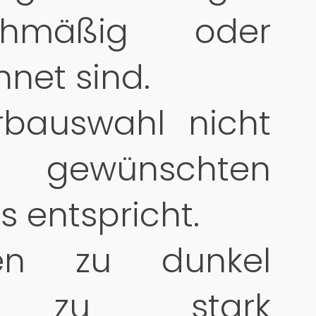
ichmäßig oder
hnet sind.
rbauswahl nicht
gewünschten
s entspricht.
ren zu dunkel
 zu stark