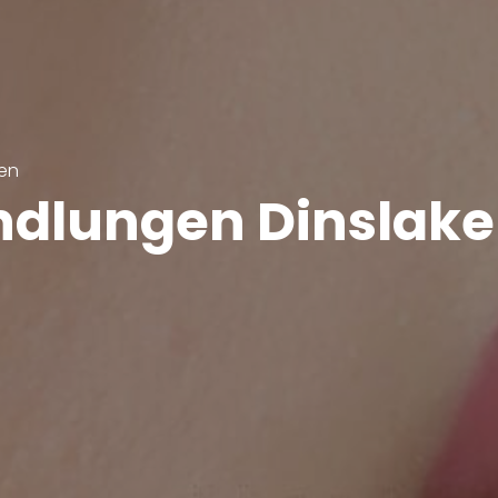
en
ndlungen Dinslak