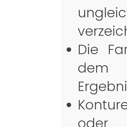
ungle
verzeic
Die Fa
dem 
Ergebni
Kontu
oder