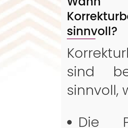
Wan
Korrektur
sinnvoll?
Korrektu
sind b
sinnvoll,
Die P