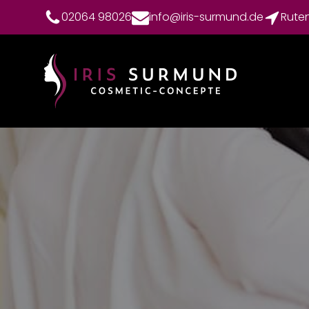
02064 98026
info@iris-surmund.de
Rute