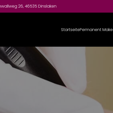
nwallweg 26, 46535 Dinslaken
Startseite
Permanent Make