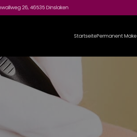
nwallweg 26, 46535 Dinslaken
Startseite
Permanent Make