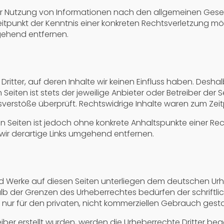
r Nutzung von Informationen nach den allgemeinen Gesetz
eitpunkt der Kenntnis einer konkreten Rechtsverletzung 
gehend entfernen.
Dritter, auf deren Inhalte wir keinen Einfluss haben. Desha
Seiten ist stets der jeweilige Anbieter oder Betreiber der S
verstöße überprüft. Rechtswidrige Inhalte waren zum Zeitp
ten Seiten ist jedoch ohne konkrete Anhaltspunkte einer Re
r derartige Links umgehend entfernen.
und Werke auf diesen Seiten unterliegen dem deutschen Urhe
lb der Grenzen des Urheberrechtes bedürfen der schriftli
d nur für den privaten, nicht kommerziellen Gebrauch gesta
eiber erstellt wurden, werden die Urheberrechte Dritter bea