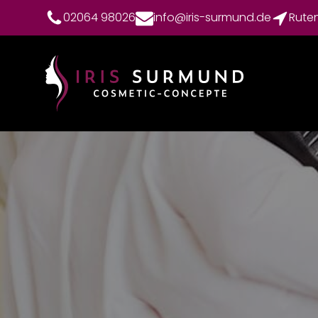
02064 98026
info@iris-surmund.de
Rute